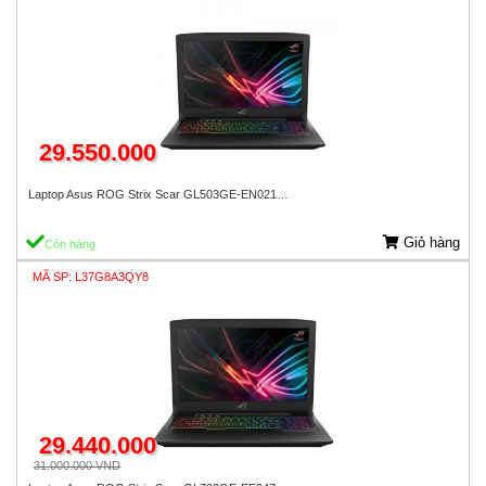
29.550.000
Laptop Asus ROG Strix Scar GL503GE-EN021…
Giỏ hàng
Còn hàng
MÃ SP: L37G8A3QY8
29.440.000
31.000.000 VND