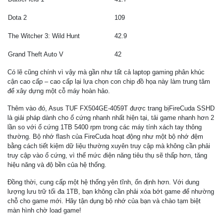
Dota 2
109
The Witcher 3: Wild Hunt
42.9
Grand Theft Auto V
42
Có lẽ cũng chính vì vậy mà gần như tất cả laptop gaming phân khúc
cận cao cấp – cao cấp lại lựa chọn con chip đồ họa này làm trung tâm
để xây dựng một cỗ máy hoàn hảo.
Thêm vào đó, Asus TUF FX504GE-4059T được trang bịFireCuda SSHD
là giải pháp dành cho ổ cứng nhanh nhất hiện tại, tải game nhanh hơn 2
lần so với ổ cứng 1TB 5400 rpm trong các máy tính xách tay thông
thường. Bộ nhớ flash của FireCuda hoạt động như một bộ nhớ đệm
bằng cách tiết kiệm dữ liệu thường xuyên truy cập mà không cần phải
truy cập vào ổ cứng, vì thế mức điện năng tiêu thụ sẽ thấp hơn, tăng
hiệu năng và độ bền của hệ thống.
Đồng thời, cung cấp một hệ thống yên tĩnh, ổn định hơn. Với dung
lượng lưu trữ tối đa 1TB, bạn không cần phải xóa bớt game để nhường
chỗ cho game mới. Hãy tận dụng bộ nhớ của bạn và chào tạm biệt
màn hình chờ load game!