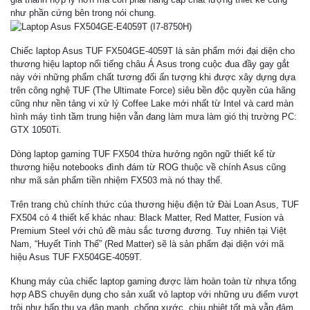
như phần cứng bên trong nói chung.
Chiếc laptop Asus TUF FX504GE-4059T là sản phẩm mới đại diện cho
thương hiệu laptop nổi tiếng châu Á Asus trong cuộc đua đầy gay gắt
này với những phẩm chất tương đối ấn tượng khi được xây dựng dựa
trên công nghệ TUF (The Ultimate Force) siêu bền độc quyền của hãng
cũng như nền tảng vi xử lý Coffee Lake mới nhất từ Intel và card màn
hình
máy tình tầm trung hiện vẫn đang làm mưa làm gió thị trường PC:
GTX 1050Ti.
Dòng laptop gaming TUF FX504 thừa hưởng ngôn ngữ thiết kế từ
thương hiệu notebooks đình đám từ ROG thuộc về chính Asus cũng
như mã sản phẩm tiền nhiệm FX503 mà nó thay thế.
Trên trang chủ chính thức của thương hiệu điện tử Đài Loan Asus, TUF
FX504 có 4 thiết kế khác nhau: Black Matter, Red Matter, Fusion và
Premium Steel với chủ đề màu sắc tương đương. Tuy nhiên tại Việt
Nam, “Huyết Tinh Thể” (Red Matter) sẽ là sản phẩm đại diện với mã
hiệu Asus TUF FX504GE-4059T.
Khung máy của chiếc laptop gaming được làm hoàn toàn từ nhựa tổng
hợp ABS chuyên dụng cho sản xuất vỏ laptop với những ưu điểm vượt
trội như hấp thụ va đập mạnh, chống xước, chịu nhiệt tốt mà vẫn đảm