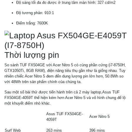
Độ sáng tối đa đo được ở trung tâm màn hình: 327 cd/m2
Độ tương phản: 910:1
Điểm trắng: 7600K
Thời lượng pin
So sánh TUF FX504GE với Acer Nitro 5 có cùng phần cứng (i7-8750H,
GTX1050Ti, 8GB RAM), điện năng tiêu thụ gần như là giống nhau. Tuy
nhiên chiếc Acer Nitro 5 đem đến dung lượng pin lớn hơn, 50.8Wh so
với 48Wh trên sản phẩm chính của chúng ta.
Sau một số bài thử được tiến hành trên cả 2 máy laptop,Asus TUF
FX504GE-4059T thể hiện kém hơn Acer Nitro 5 và vô hình chung để lộ
một khuyết điểm nhỏ khác.
Asus TUF FX504GE-
Acer Nitro 5
4059T
Surf Web
263 mins
396 mins