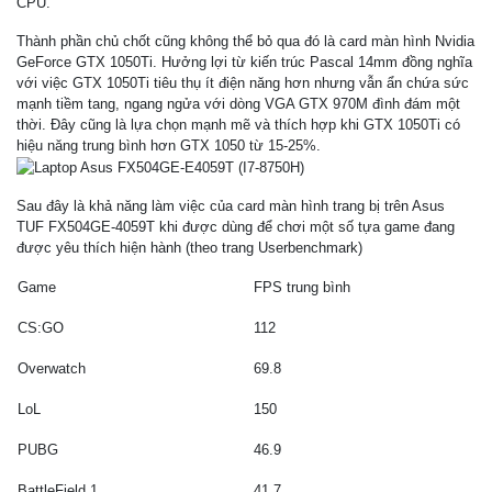
CPU.
Thành phần chủ chốt cũng không thể bỏ qua đó là card màn hình Nvidia
GeForce GTX 1050Ti. Hưởng lợi từ kiến trúc Pascal 14mm đồng nghĩa
với việc GTX 1050Ti tiêu thụ ít điện năng hơn nhưng vẫn ẩn chứa sức
mạnh tiềm tang, ngang ngửa với dòng VGA GTX 970M đình đám một
thời. Đây cũng là lựa chọn mạnh mẽ và thích hợp khi GTX 1050Ti có
hiệu năng trung bình hơn GTX 1050 từ 15-25%.
Sau đây là khả năng làm việc của card màn hình trang bị trên Asus
TUF FX504GE-4059T khi được dùng để chơi một số tựa game đang
được yêu thích hiện hành (theo trang Userbenchmark)
Game
FPS trung bình
CS:GO
112
Overwatch
69.8
LoL
150
PUBG
46.9
BattleField 1
41.7