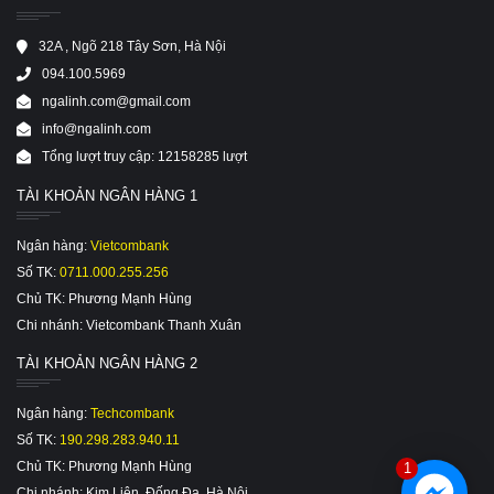
32A , Ngõ 218 Tây Sơn, Hà Nội
094.100.5969
ngalinh.com@gmail.com
info@ngalinh.com
Tổng lượt truy cập: 12158285 lượt
TÀI KHOẢN NGÂN HÀNG 1
Ngân hàng:
Vietcombank
Số TK:
0711.000.255.256
Chủ TK: Phương Mạnh Hùng
Chi nhánh: Vietcombank Thanh Xuân
TÀI KHOẢN NGÂN HÀNG 2
Ngân hàng:
Techcombank
Số TK:
190.298.283.940.11
Chủ TK: Phương Mạnh Hùng
1
Chi nhánh: Kim Liên, Đống Đa, Hà Nội