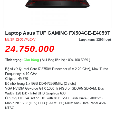
Laptop Asus TUF GAMING FX504GE-E4059T
Mã SP:
Z8O6VPL6XV
Lượt xem: 1395 lượt
24.750.000
Tình trạng:
Còn hàng
( Vui lòng liên hệ : 094 100 5969 )
Bộ vi xử lý Intel Core i7-8750H Processor (6 x 2.20 GHz), Max Turbo
Frequency: 4.10 GHz
Chipset HM370
Bộ nhớ trong 1 x 8GB DDR4/2666MHz (2 slots)
VGA NVIDIA GeForce GTX 1050 Ti (4GB of GDDR5 SDRAM, Bus
Width: 128 Bit) - Intel UHD Graphics 630
Ổ cứng 1TB SATA3 SSHD_with 8GB SSD Flash Drive (5400rpm)
Màn hình 15.6" (16:9) FHD (1920x1080) 60Hz Anti-Glare Panel 45%
NTSC