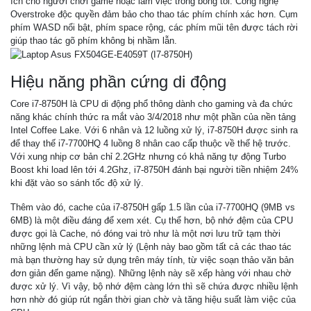
ích cho người chơi game hoặc làm việc trong bóng tối. Công nghệ
Overstroke độc quyền đảm bảo cho thao tác phím chính xác hơn. Cụm
phím WASD nổi bật, phím space rộng, các phím mũi tên được tách rời
giúp thao tác gõ phím không bị nhầm lẫn.
Hiệu năng phần cứng di động
Core i7-8750H là CPU di động phổ thông dành cho gaming và đa chức
năng khác chính thức ra mắt vào 3/4/2018 như một phần của nền tảng
Intel Coffee Lake. Với 6 nhân và 12 luồng xử lý, i7-8750H được sinh ra
để thay thế i7-7700HQ 4 luồng 8 nhân cao cấp thuộc về thế hệ trước.
Với xung nhịp cơ bản chỉ 2.2GHz nhưng có khả năng tự động Turbo
Boost khi load lên tới 4.2Ghz, i7-8750H đánh bại người tiền nhiệm 24%
khi đặt vào so sánh tốc độ xử lý.
Thêm vào đó, cache của i7-8750H gấp 1.5 lần của i7-7700HQ (9MB vs
6MB) là một điều đáng để xem xét. Cụ thể hơn, bộ nhớ đệm của CPU
được gọi là Cache, nó đóng vai trò như là một nơi lưu trữ tạm thời
những lệnh mà CPU cần xử lý (Lệnh này bao gồm tất cả các thao tác
mà bạn thường hay sử dụng trên máy tính, từ việc soạn thảo văn bản
đơn giản đến game nặng). Những lệnh này sẽ xếp hàng với nhau chờ
được xử lý. Vì vậy, bộ nhớ đệm càng lớn thì sẽ chứa được nhiều lệnh
hơn nhờ đó giúp rút ngắn thời gian chờ và tăng hiệu suất làm việc của