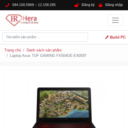
094.100.5969 -- 12.158.285
Đăng ký
Đăng nhập
Build PC
Trang chủ
Danh sách sản phẩm
Laptop Asus TUF GAMING FX504GE-E4059T