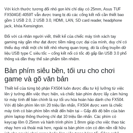
Với kích thước tương đối nhỏ gọn khi chỉ dày có 25mm, Asus TUF
FX504GE-4059T vẫn được trang bị đủ các cổng kết nối cần thiết bao
gồm 1 USB 2.0, 2 USB 3.0, HDMI, LAN, SD card reader, headphone
jack, khóa Kensington.
Đối với cá nhân người viết, thiết kế của chiếc máy tính xách tay
gaming này gần như đạt được tiềm năng cực đại của mình, duy chỉ có
thiếu duy nhất một chi tiết nhỏ nhưng quan trọng, đó là cổng truyền dữ
liệu USB type C siêu tốc – cổng kết nối có tốc độ gấp lần USB 3.0 phổ
thông và dần thay thế sản phẩm tiền nhiệm.
Bàn phím siêu bền, tối ưu cho chơi
game và gõ văn bản
Thiết kế của từng bộ phận FX504 luôn được đầu tư kỹ lưỡng từ việc
lên ý tưởng đến việc thực hiện, và chiếc bàn phím được lấy cảm hứng
từ máy tính để bàn chính là sự tối ưu hóa hoàn hảo dành cho FX504.
Với độ bền phím lên tới 20 triệu lần nhấn, FX504 được xem là chiếc
máy tính có bàn phím bền nhất đến hiện tại – Gấp đôi độ bền của bàn
phím laptop thông thường chỉ đạt 10 triệu lần nhấn. Các phím có
keycap lõm 0.25mm và hành trình phím 1.8mm giúp cho việc thao tác
nhạy hơn và thoải mái hơn, ngoài ra bàn phím còn có đèn nền rất hữu