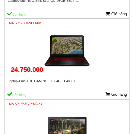
Laptop Asus ROG Strix Scar GL703GE-EE047…
Giỏ hàng
Còn hàng
MÃ SP: Z8O6VPL6XV
24.750.000
Laptop Asus TUF GAMING FX504GE-E4059T
Giỏ hàng
Còn hàng
MÃ SP: E87G7YMGXY