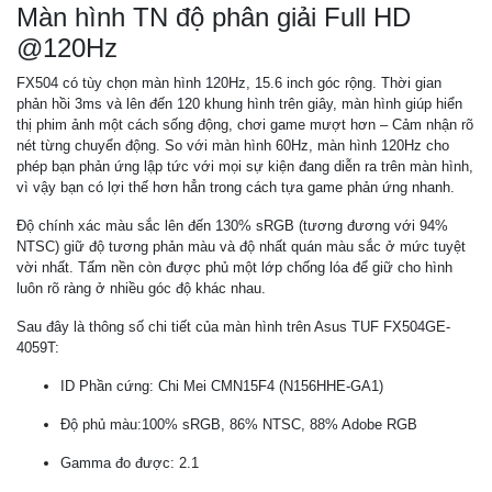
Màn hình TN độ phân giải Full HD
@120Hz
FX504 có tùy chọn màn hình 120Hz, 15.6 inch góc rộng. Thời gian
phản hồi 3ms và lên đến 120 khung hình trên giây, màn hình giúp hiển
thị phim ảnh một cách sống động, chơi game mượt hơn – Cảm nhận rõ
nét từng chuyển động. So với màn hình 60Hz, màn hình 120Hz cho
phép bạn phản ứng lập tức với mọi sự kiện đang diễn ra trên màn hình,
vì vậy bạn có lợi thế hơn hẳn trong cách tựa game phản ứng nhanh.
Độ chính xác màu sắc lên đến 130% sRGB (tương đương với 94%
NTSC) giữ độ tương phản màu và độ nhất quán màu sắc ở mức tuyệt
vời nhất. Tấm nền còn được phủ một lớp chống lóa để giữ cho hình
luôn rõ ràng ở nhiều góc độ khác nhau.
Sau đây là thông số chi tiết của màn hình trên Asus TUF FX504GE-
4059T:
ID Phần cứng: Chi Mei CMN15F4 (N156HHE-GA1)
Độ phủ màu:100% sRGB, 86% NTSC, 88% Adobe RGB
Gamma đo được: 2.1