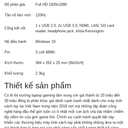
Độ phân giải
Full HD 1920x1080
Tần số làm mới
120Hz
1 x USB 2.0, 2x USB 3.0, HDMI, LAN, SD card
Cổng kết nối
reader, headphone jack, khóa Kensington.
Hệ điều hành
Windows 10
Pin
3 cell 48Wh
Kích thước
384 x 262 x 25 mm (WxDxH)
Khối lượng
2.3kg
Thiết kế sản phẩm
Có lẽ thị trường laptop gaming tầm trung với giá thành từ 20 triệu đến
30 triệu đồng là phân khúc giá dành cạnh tranh nhất dành cho máy tính
xách tay tại Việt Nam trong năm 2018 nơi mà những tập đoàn công
nghệ hàng đầu thế giới luôn có ít nhất một con ách chủ bài nhằm chiếm
lấy niềm tin của giới game thủ. Chính sự cạnh tranh quyết liệt này
khiến các thương hiệu máy tính xách tay phải không những đưa ra một
giá thành hợp lý hơn mà còn phải nâng cấp chất lượng thiết kế cũng