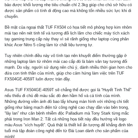
bảo được khối lượng nhẹ tiêu chuẩn chỉ 2.3kg giúp cho chủ sở hữu có
được sản phẩm có tính di động cao mà không tốn nhiều sức lực khi di
chuyển.
Bề mặt của ngoại thất TUF FX504 có họa tiết mô phỏng hợp kim nhôm
mài tạo nên nét tinh tế và tương đối lịch lãm cho chiếc máy tích xách
tay gaming trung cấp này thay vì sẻ rãnh giống như laptop cùng phân
khúc Acer Nitro 5 cũng làm từ chất liệu tương tự.
Tuy nhiên chính điều này vô tình tạo nên khuyết điểm thường gặp ở
những laptop làm từ nhôm mài cao cấp đó là bám vân tay tương đối
mạnh. Do vậy, người sử dụng nên chú ý, dành nhiều thời gian hơn cho
đứa con tinh thần của mình, giúp cho cảm hứng làm việc trên TUF
FX504GE-4059T luôn được tràn đầy.
Asus TUF FX504GE-4059T sẽ chẳng thể được gọi là “Huyết Tinh Thể”
nếu thiếu đi chủ đề màu sắc đỏ đen hầm hố và cá tính của mình.
Những đường viền ánh đỏ bao lấy khung màn hình với những chi tiết
giống như bảng mạch điện tử công nghệ cao chạy dần vào bên trong,
“lây lan” như căn bệnh nhiễm độc Palladium mà Tony Stark từng mắc
phải trong Iron Man 2. Tất cả những họa tiết này đều hướng về logo
màu Asus “xích huyết”. Quả thật là thiết kế ấn tượng để khẳng định tên
tuổi mà tập đoàn công nghệ đến từ Đài Loan dành cho sản phẩm của
mình!