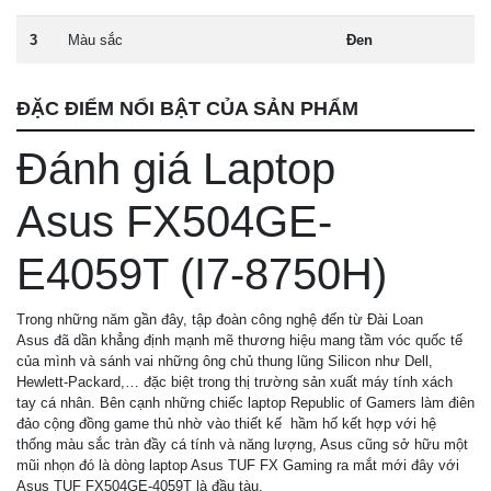
3
Màu sắc
Đen
ĐẶC ĐIỂM NỔI BẬT CỦA SẢN PHẨM
Đánh giá Laptop
Asus FX504GE-
E4059T (I7-8750H)
Trong những năm gần đây, tập đoàn công nghệ đến từ Đài Loan
Asus đã dần khẳng định mạnh mẽ thương hiệu mang tầm vóc quốc tế
của mình và sánh vai những ông chủ thung lũng Silicon như Dell,
Hewlett-Packard,… đặc biệt trong thị trường sản xuất máy tính xách
tay cá nhân. Bên cạnh những chiếc laptop Republic of Gamers làm điên
đảo cộng đồng game thủ nhờ vào thiết kế hầm hố kết hợp với hệ
thống màu sắc tràn đầy cá tính và năng lượng, Asus cũng sở hữu một
mũi nhọn đó là dòng laptop Asus TUF FX Gaming ra mắt mới đây với
Asus TUF FX504GE-4059T là đầu tàu.