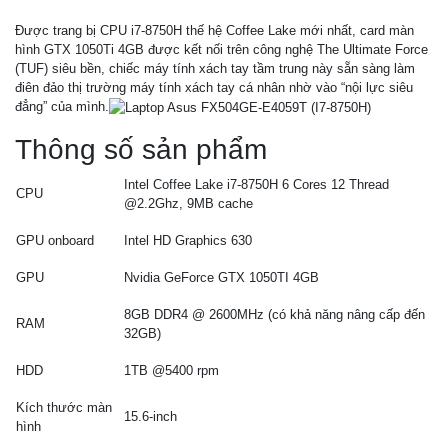
Được trang bị CPU i7-8750H thế hệ Coffee Lake mới nhất, card màn
hình GTX 1050Ti 4GB được kết nối trên công nghệ The Ultimate Force
(TUF) siêu bền, chiếc máy tính xách tay tầm trung này sẵn sàng làm
điên đảo thị trường máy tính xách tay cá nhân nhờ vào “nội lực siêu
đẳng” của mình.
Thông số sản phẩm
Intel Coffee Lake i7-8750H 6 Cores 12 Thread
CPU
@2.2Ghz, 9MB cache
GPU onboard
Intel HD Graphics 630
GPU
Nvidia GeForce GTX 1050TI 4GB
8GB DDR4 @ 2600MHz (có khả năng nâng cấp đến
RAM
32GB)
HDD
1TB @5400 rpm
Kích thước màn
15.6-inch
hình