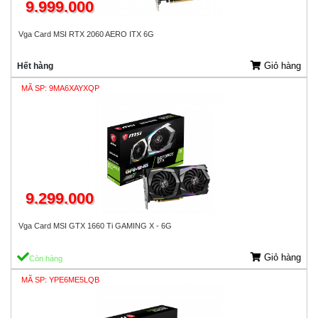
9.999.000
Vga Card MSI RTX 2060 AERO ITX 6G
Giỏ hàng
Hết hàng
MÃ SP: 9MA6XAYXQP
9.299.000
Vga Card MSI GTX 1660 Ti GAMING X - 6G
Giỏ hàng
Còn hàng
MÃ SP: YPE6ME5LQB