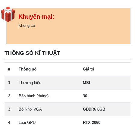
Khuyến mại:
Không có
THÔNG SỐ KĨ THUẬT
#
Thông số
Giá trị
1
Thương hiệu
MSI
2
Bảo hành (tháng)
36
3
Bộ Nhớ VGA
GDDR6 6GB
4
Loại GPU
RTX 2060