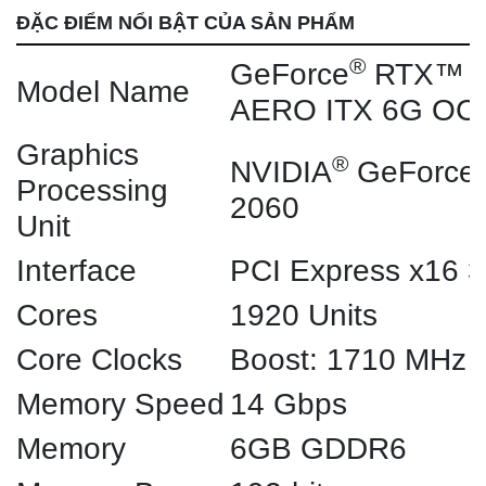
ĐẶC ĐIỂM NỔI BẬT CỦA SẢN PHẨM
®
GeForce
RTX™ 2
Model Name
AERO ITX 6G OC
Graphics
®
NVIDIA
GeForce
Processing
2060
Unit
Interface
PCI Express x16 3
Cores
1920 Units
Core Clocks
Boost: 1710 MHz
Memory Speed
14 Gbps
Memory
6GB GDDR6