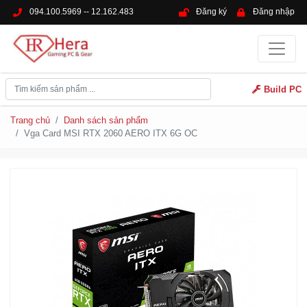
094.100.5969 -- 12.162.483
Đăng ký
Đăng nhập
Build PC
Trang chủ
Danh sách sản phẩm
Vga Card MSI RTX 2060 AERO ITX 6G OC