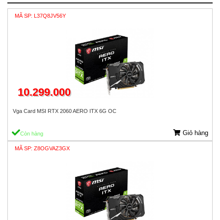
MÃ SP: L37Q8JV56Y
10.299.000
Vga Card MSI RTX 2060 AERO ITX 6G OC
Giỏ hàng
Còn hàng
MÃ SP: Z8OGVAZ3GX