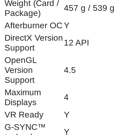
Weight (Card /
457 g / 539 g
Package)
Afterburner OC
Y
DirectX Version
12 API
Support
OpenGL
Version
4.5
Support
Maximum
4
Displays
VR Ready
Y
G-SYNC™
Y