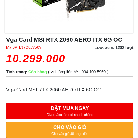
Vga Card MSI RTX 2060 AERO ITX 6G OC
Mã SP:
L37Q8JV56Y
Lượt xem: 1202 lượt
10.299.000
Tình trạng:
Còn hàng
( Vui lòng liên hệ : 094 100 5969 )
Vga Card MSI RTX 2060 AERO ITX 6G OC
ĐẶT MUA NGAY
Giao hàng tận nơi nhanh chóng
CHO VÀO GIỎ
Cho vào giỏ để chọn tiếp