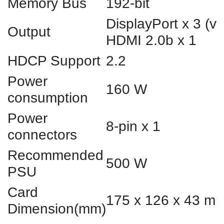
Memory Bus
192-bit
DisplayPort x 3 (v1
Output
HDMI 2.0b x 1
HDCP Support
2.2
Power
160 W
consumption
Power
8-pin x 1
connectors
Recommended
500 W
PSU
Card
175 x 126 x 43 m
Dimension(mm)