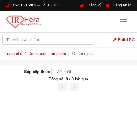
094.100.5969 -- 12.161.385
Đăng ký
Đăng nhập
Build PC
Trang chủ
Danh sách sản phẩm
Ốp tai nghe
Sắp xếp theo:
Tổng số:
0
/
0
kết quả