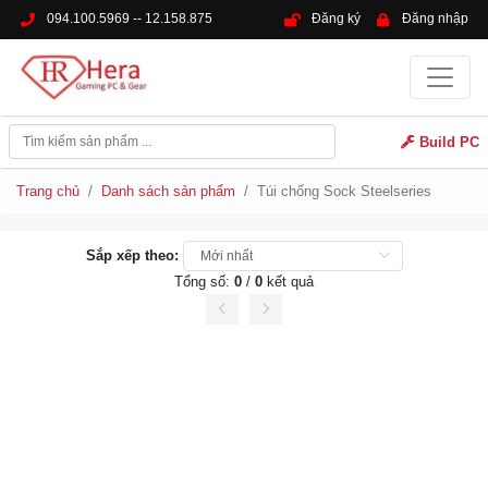
094.100.5969 -- 12.158.875
Đăng ký
Đăng nhập
Build PC
Trang chủ
Danh sách sản phẩm
Túi chống Sock Steelseries
Sắp xếp theo:
Tổng số:
0
/
0
kết quả