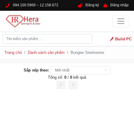
094.100.5969 -- 12.158.672
Đăng ký
Đăng nhập
Build PC
Trang chủ
Danh sách sản phẩm
Bungee Steelseries
Sắp xếp theo:
Tổng số:
0
/
0
kết quả