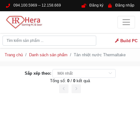
094.100.5969 -- 12.158.669
Đăng ký
Đăng nhập
Build PC
Trang chủ
Danh sách sản phẩm
Tản nhiệt nước Thermaltake
Sắp xếp theo:
Tổng số:
0
/
0
kết quả