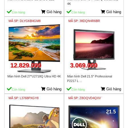
4K
Giỏ hàng
Giỏ hàng
Còn hàng
Còn hàng
MÃ SP: DLYGKB4GM8
MÃ SP: 38DQN4R6BR
12.829.000
3.069.000
Màn hình Dell 27"U2718Q Ultra HD 4K
Màn hình Dell 21.5" Professional
P2217 L ...
Giỏ hàng
Giỏ hàng
Còn hàng
Còn hàng
MÃ SP: L3768PXGY8
MÃ SP: Z8OQVD4QXV