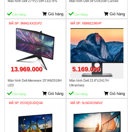
Màn hình Dell 27"P2719H LED IPS
Màn hình Dell 34"U3415W Curved
Giỏ hàng
Giỏ hàng
Còn hàng
Còn hàng
MÃ SP: 9MAGXX2GP2
MÃ SP: XB86EZ96VP
13.969.000
5.169.000
Màn hình Dell Alienware 25"AW2518H
Màn hình Dell 23.8"U2417H
LED
Ultrasharp
Giỏ hàng
Giỏ hàng
Còn hàng
Còn hàng
MÃ SP: EOXQDJDQVA
MÃ SP: 5LNGRJN6V2