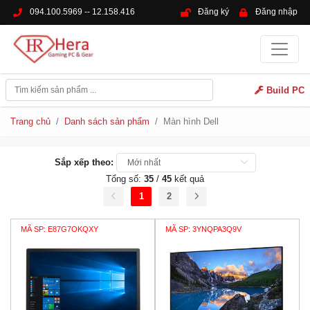
094.100.5969 -- 12.158.416
Đăng ký
Đăng nhập
Build PC
Trang chủ
Danh sách sản phẩm
Màn hình Dell
Sắp xếp theo:
Tổng số:
35
/
45
kết quả
1
2
MÃ SP: E87G7OKQXY
MÃ SP: 3YNQPA3Q9V