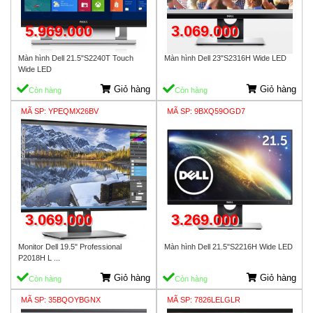
5.969.000
3.069.000
Màn hình Dell 21.5"S2240T Touch
Màn hình Dell 23"S2316H Wide LED
Wide LED
Giỏ hàng
Giỏ hàng
Còn hàng
Còn hàng
MÃ SP: YPEQMX26BV
MÃ SP: 9BXQ59OGD7
3.069.000
3.269.000
Monitor Dell 19.5" Professional
Màn hình Dell 21.5"S2216H Wide LED
P2018H L ...
Giỏ hàng
Giỏ hàng
Còn hàng
Còn hàng
MÃ SP: 35BQOYBGNX
MÃ SP: 7826LELGLR