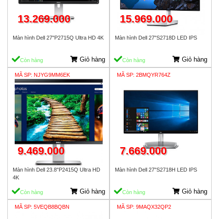
13.269.000
15.969.000
Màn hình Dell 27"P2715Q Ultra HD 4K
Màn hình Dell 27"S2718D LED IPS
Giỏ hàng
Giỏ hàng
Còn hàng
Còn hàng
MÃ SP: NJYG9MM6EK
MÃ SP: 2BMQYR764Z
9.469.000
7.669.000
Màn hình Dell 23.8"P2415Q Ultra HD
Màn hình Dell 27"S2718H LED IPS
4K
Giỏ hàng
Giỏ hàng
Còn hàng
Còn hàng
MÃ SP: 5VEQB8BQBN
MÃ SP: 9MAQX32QP2