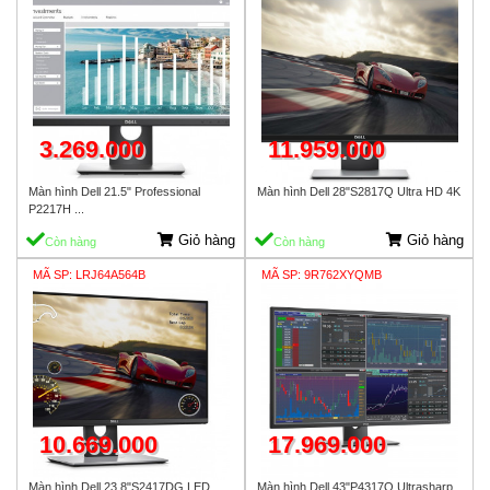
3.269.000
11.959.000
Màn hình Dell 21.5" Professional
Màn hình Dell 28"S2817Q Ultra HD 4K
P2217H ...
Giỏ hàng
Giỏ hàng
Còn hàng
Còn hàng
MÃ SP: LRJ64A564B
MÃ SP: 9R762XYQMB
10.669.000
17.969.000
Màn hình Dell 23.8"S2417DG LED
Màn hình Dell 43"P4317Q Ultrasharp