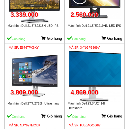
3.339.000
2.569.000
Màn hình Dell 21.5"S2218H LED IPS
Màn hình Dell 21.5"E2219HN LED IPS
Giỏ hàng
Giỏ hàng
Còn hàng
Còn hàng
MÃ SP: E8767PK6XY
MÃ SP: 3YNGP5369V
3.809.000
4.869.000
Màn hình Dell 27"U2715H Ultrasharp
Màn hình Dell 23.8"U2414H
Ultrasharp
Giỏ hàng
Giỏ hàng
Còn hàng
Còn hàng
MÃ SP: NJY697MQEK
MÃ SP: PJL6AOOG87