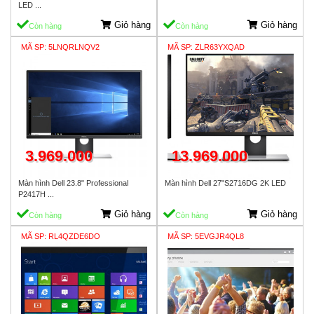
LED ...
Giỏ hàng
Giỏ hàng
Còn hàng
Còn hàng
MÃ SP: 5LNQRLNQV2
MÃ SP: ZLR63YXQAD
3.969.000
13.969.000
Màn hình Dell 23.8" Professional
Màn hình Dell 27"S2716DG 2K LED
P2417H ...
Giỏ hàng
Giỏ hàng
Còn hàng
Còn hàng
MÃ SP: RL4QZDE6DO
MÃ SP: 5EVGJR4QL8