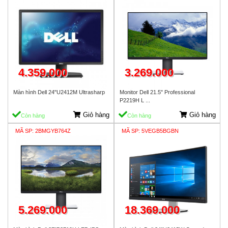
4.359.000
3.269.000
Màn hình Dell 24"U2412M Ultrasharp
Monitor Dell 21.5" Professional
P2219H L ...
Giỏ hàng
Giỏ hàng
Còn hàng
Còn hàng
MÃ SP: 2BMGYB764Z
MÃ SP: 5VEGB5BGBN
5.269.000
18.369.000