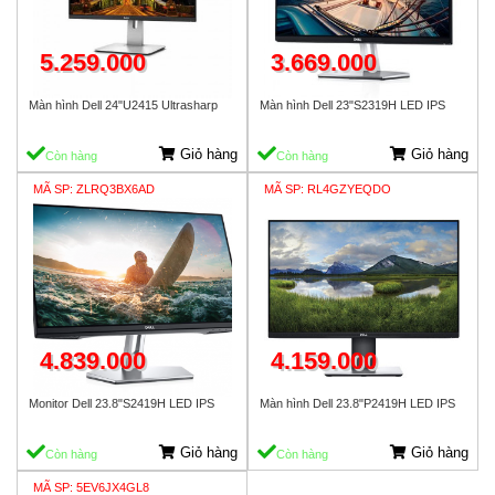
5.259.000
3.669.000
Màn hình Dell 24"U2415 Ultrasharp
Màn hình Dell 23"S2319H LED IPS
Giỏ hàng
Giỏ hàng
Còn hàng
Còn hàng
MÃ SP: ZLRQ3BX6AD
MÃ SP: RL4GZYEQDO
4.839.000
4.159.000
Monitor Dell 23.8"S2419H LED IPS
Màn hình Dell 23.8"P2419H LED IPS
Giỏ hàng
Giỏ hàng
Còn hàng
Còn hàng
MÃ SP: 5EV6JX4GL8