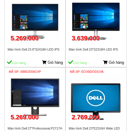
5.269.000
3.639.000
Màn hình Dell 23.8"S2418H LED IPS
Màn hình Dell 23"S2318H LED IPS
Giỏ hàng
Giỏ hàng
Còn hàng
Còn hàng
MÃ SP: XB8GE59GVP
MÃ SP: EOX6DODGVA
5.269.000
2.769.000
Màn hình Dell 27"Professional P2717H
Màn hình Dell 23"E2316H Wide LED