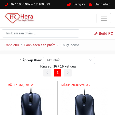
094.100.5969 -- 12.160.593
Đăng ký
Đăng nhập
Build PC
Trang chủ
Danh sách sản phẩm
Chuột Zowie
Sắp xếp theo:
Tổng số:
16
/
16
kết quả
1
MÃ SP: L37Q89XGY8
MÃ SP: Z8OGVY4GXV