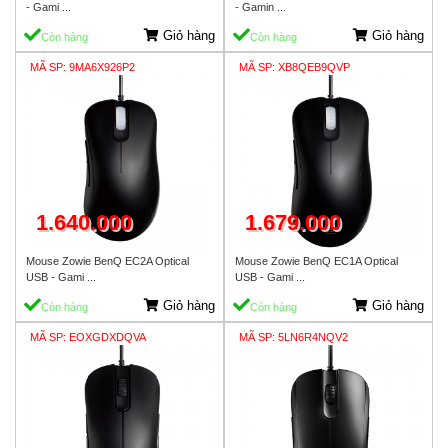
- Gami ...
- Gamin ...
Giỏ hàng
Giỏ hàng
Còn hàng
Còn hàng
MÃ SP: 9MA6X926P2
MÃ SP: XB8QEB9QVP
1.640.000
1.679.000
Mouse Zowie BenQ EC2A Optical
Mouse Zowie BenQ EC1A Optical
USB - Gami ...
USB - Gami ...
Giỏ hàng
Giỏ hàng
Còn hàng
Còn hàng
MÃ SP: EOXGDXDQVA
MÃ SP: 5LN6R4NQV2