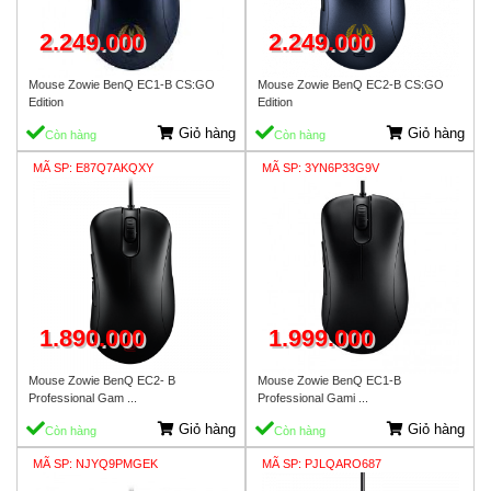
2.249.000
2.249.000
Mouse Zowie BenQ EC1-B CS:GO
Mouse Zowie BenQ EC2-B CS:GO
Edition
Edition
Giỏ hàng
Giỏ hàng
Còn hàng
Còn hàng
MÃ SP: E87Q7AKQXY
MÃ SP: 3YN6P33G9V
1.890.000
1.999.000
Mouse Zowie BenQ EC2- B
Mouse Zowie BenQ EC1-B
Professional Gam ...
Professional Gami ...
Giỏ hàng
Giỏ hàng
Còn hàng
Còn hàng
MÃ SP: NJYQ9PMGEK
MÃ SP: PJLQARO687