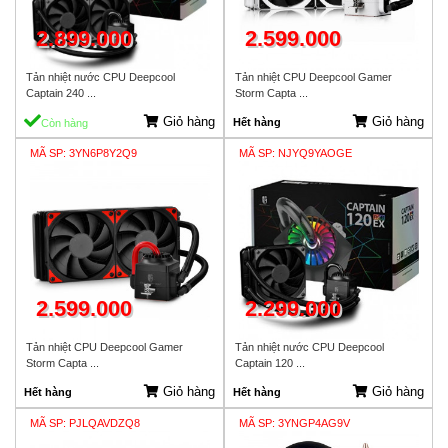
2.899.000
2.599.000
Tản nhiệt nước CPU Deepcool
Tản nhiệt CPU Deepcool Gamer
Captain 240 ...
Storm Capta ...
Giỏ hàng
Giỏ hàng
Hết hàng
Còn hàng
MÃ SP: 3YN6P8Y2Q9
MÃ SP: NJYQ9YAOGE
2.599.000
2.299.000
Tản nhiệt CPU Deepcool Gamer
Tản nhiệt nước CPU Deepcool
Storm Capta ...
Captain 120 ...
Giỏ hàng
Giỏ hàng
Hết hàng
Hết hàng
MÃ SP: PJLQAVDZQ8
MÃ SP: 3YNGP4AG9V