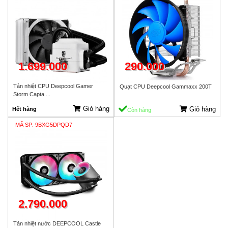
1.699.000
290.000
310.000 VND
Tản nhiệt CPU Deepcool Gamer
Quạt CPU Deepcool Gammaxx 200T
Storm Capta ...
Giỏ hàng
Giỏ hàng
Hết hàng
Còn hàng
MÃ SP: 9BXG5DPQD7
2.790.000
Tản nhiệt nước DEEPCOOL Castle