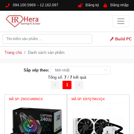
094.100.5969 -- 12.162.097
Đăng ký
Đăng nhập
Build PC
Trang chủ
Danh sách sản phẩm
Sắp xếp theo:
Tổng số:
7
/
7
kết quả
1
MÃ SP: Z8OGVA8NGX
MÃ SP: E87Q7MVJQX