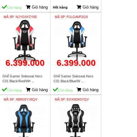
Giỏ hàng
Giỏ hàng
Hết hàng
Còn hàng
MÃ SP: NJYG9YZY6E
MÃ SP: PJLGAVP2G8
6.399.000
6.399.000
Ghế Gamer Soleseat Hero
Ghế Gamer Soleseat Hero
C01 Black/Red/Wh ...
C01 Black/Blue/W ...
Giỏ hàng
Giỏ hàng
Còn hàng
Còn hàng
MÃ SP: XB8GEYJ8QV
MÃ SP: EOX6DK57QV