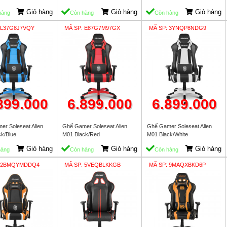
Giỏ hàng
Giỏ hàng
Giỏ hàng
hàng
Còn hàng
Còn hàng
 L37G8J7VQY
MÃ SP: E87G7M97GX
MÃ SP: 3YNQP8NDG9
899.000
6.899.000
6.899.000
r Soleseat Alien
Ghế Gamer Soleseat Alien
Ghế Gamer Soleseat Alien
k/Blue
M01 Black/Red
M01 Black/White
Giỏ hàng
Giỏ hàng
Giỏ hàng
hàng
Còn hàng
Còn hàng
: 2BMQYMDDQ4
MÃ SP: 5VEQBLKKGB
MÃ SP: 9MAQXBKD6P