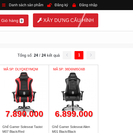
Danh sách sản phẩm
Đăng ký
Đăng nhập
XÂY DỰNG CẤU HÌNH
Giỏ hàng
0
1
Tổng số:
24
/
24
kết quả
MÃ SP: DLYQKEYMQM
MÃ SP: 38D6N85O6B
7.890.000
6.899.000
Ghế Gamer Soleseat Taoist
Ghế Gamer Soleseat Alien
M07 Black/Red
M01 Black/Black