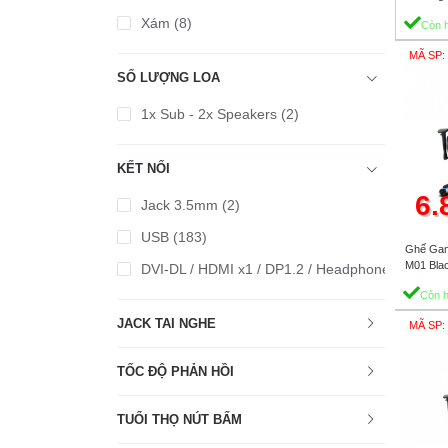
Xám (8)
Còn 
MÃ SP:
SỐ LƯỢNG LOA
1x Sub - 2x Speakers (2)
KẾT NỐI
6.
Jack 3.5mm (2)
USB (183)
Ghế Game
M01 Blac
DVI-DL / HDMI x1 / DP1.2 / Headphone (1)
Còn 
JACK TAI NGHE
MÃ SP
TỐC ĐỘ PHẢN HỒI
TUỔI THỌ NÚT BẤM