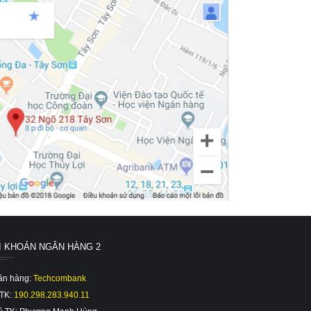
I KHOẢN NGÂN HÀNG 2
ân hàng:
Techcombank
 TK:
190.298.283.940.11