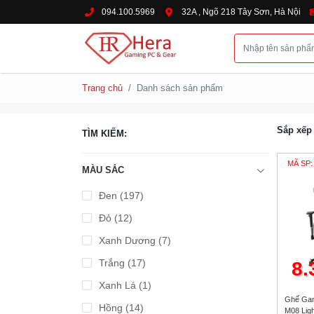
094.100.5969
32A , Ngõ 218 Tây Sơn, Hà Nội
Trang chủ
Danh sách sản phẩm
Sắp xếp
TÌM KIẾM:
MÃ SP:
MÀU SẮC
Đen (197)
Đỏ (12)
Xanh Dương (7)
Trắng (17)
8.
Xanh Lá (1)
Ghế Gam
Hồng (14)
M08 Ligh