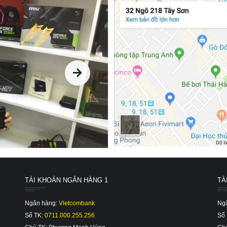
TÀI KHOẢN NGÂN HÀNG 1
TÀ
Ngân hàng:
Vietcombank
Ng
Số TK:
0711.000.255.256
Số