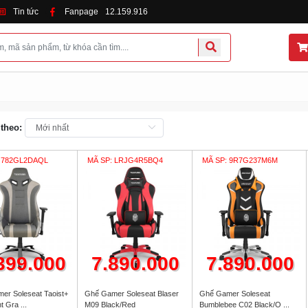
Tin tức
Fanpage
12.159.916
 theo:
 782GL2DAQL
MÃ SP: LRJG4R5BQ4
MÃ SP: 9R7G237M6M
399.000
7.890.000
7.890.000
er Soleseat Taoist+
Ghế Gamer Soleseat Blaser
Ghế Gamer Soleseat
t Gra ...
M09 Black/Red
Bumblebee C02 Black/O ...