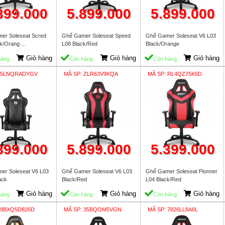
399.000
5.899.000
5.899.000
er Soleseat Scred
Ghế Gamer Soleseat Speed
Ghế Gamer Soleseat V6 L03
k/Orang ...
L08 Black/Red
Black/Orange
Giỏ hàng
Giỏ hàng
Giỏ hàng
hàng
Còn hàng
Còn hàng
: 5LNQRADYGV
MÃ SP: ZLR63V9KQA
MÃ SP: RL4QZ75K6D
899.000
5.899.000
5.399.000
er Soleseat V6 L03
Ghế Gamer Soleseat V6 L03
Ghế Gamer Soleseat Pionner
ack
Black/Red
L04 Black/Red
Giỏ hàng
Giỏ hàng
Giỏ hàng
hàng
Còn hàng
Còn hàng
 9BXQ5D826D
MÃ SP: 35BQOM5VGN
MÃ SP: 7826LL8A6L