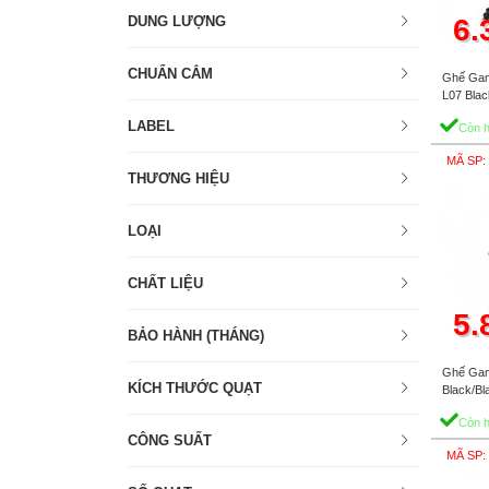
DUNG LƯỢNG
6.
CHUẨN CẮM
Ghế Gam
L07 Blac
LABEL
Còn 
MÃ SP
THƯƠNG HIỆU
LOẠI
CHẤT LIỆU
5.
BẢO HÀNH (THÁNG)
Ghế Gam
KÍCH THƯỚC QUẠT
Black/Bl
Còn 
CÔNG SUẤT
MÃ SP: