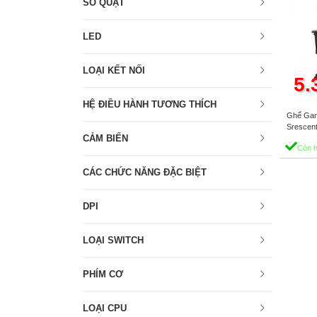
SỐ QUẠT
LED
LOẠI KẾT NỐI
5.
HỆ ĐIỀU HÀNH TƯƠNG THÍCH
Ghế Gam
Srescent
CẢM BIẾN
Còn 
CÁC CHỨC NĂNG ĐẶC BIỆT
DPI
LOẠI SWITCH
PHÍM CƠ
LOẠI CPU